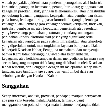
wabah penyakit, epidemi, atau pandemi; pemogokan; aksi industri;
kerusuhan; gangguan keamanan; perang; huru-hara; gangguan atau
kegagalan pasokan listrik, jaringan telekomunikasi, atau infrastruktur
pendukung layanan; gangguan, kegagalan, atau penghentian sistem
pada bursa, lembaga kliring, pasar komoditi berjangka, lembaga
keuangan, atau lembaga jasa keuangan terkait; kebijakan, tindakan,
instruksi, pembatasan, atau keputusan pemerintah atau regulator
yang berwenang; perubahan peraturan perundang-undangan;
perubahan kondisi ekonomi atau pasar yang signifikan; serta
kegagalan atau gangguan pada sistem, infrastruktur, atau teknologi
yang diperlukan untuk memungkinkan layanan beroperasi. Dalam
hal terjadi Keadaan Kahar, Pengguna memahami dan menyetujui
bahwa Kami tidak bertanggung jawab atas keterlambatan,
kegagalan, atau ketidakmampuan dalam menyediakan layanan yang
secara langsung maupun tidak langsung diakibatkan oleh Keadaan
Kahar tersebut, dan Pengguna dengan ini melepaskan setiap klaim,
tuntutan, atau tanggung jawab apa pun yang timbul dari atau
sehubungan dengan Keadaan Kahar.
Sanggahan
Setiap informasi, analisis, proyeksi, pendapat, maupun pernyataan
apa pun yang tersedia melalui Aplikasi, termasuk yang
menggambarkan potensi kinerja suatu instrumen berjangka, tidak