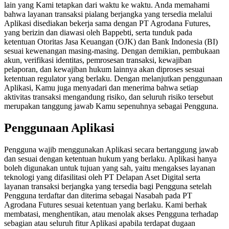
lain yang Kami tetapkan dari waktu ke waktu. Anda memahami
bahwa layanan transaksi pialang berjangka yang tersedia melalui
Aplikasi disediakan bekerja sama dengan PT Agrodana Futures,
yang berizin dan diawasi oleh Bappebti, serta tunduk pada
ketentuan Otoritas Jasa Keuangan (OJK) dan Bank Indonesia (BI)
sesuai kewenangan masing-masing. Dengan demikian, pembukaan
akun, verifikasi identitas, pemrosesan transaksi, kewajiban
pelaporan, dan kewajiban hukum lainnya akan diproses sesuai
ketentuan regulator yang berlaku. Dengan melanjutkan penggunaan
Aplikasi, Kamu juga menyadari dan menerima bahwa setiap
aktivitas transaksi mengandung risiko, dan seluruh risiko tersebut
merupakan tanggung jawab Kamu sepenuhnya sebagai Pengguna.
Penggunaan Aplikasi
Pengguna wajib menggunakan Aplikasi secara bertanggung jawab
dan sesuai dengan ketentuan hukum yang berlaku. Aplikasi hanya
boleh digunakan untuk tujuan yang sah, yaitu mengakses layanan
teknologi yang difasilitasi oleh PT Delapan Aset Digital serta
layanan transaksi berjangka yang tersedia bagi Pengguna setelah
Pengguna terdaftar dan diterima sebagai Nasabah pada PT
Agrodana Futures sesuai ketentuan yang berlaku. Kami berhak
membatasi, menghentikan, atau menolak akses Pengguna terhadap
sebagian atau seluruh fitur Aplikasi apabila terdapat dugaan