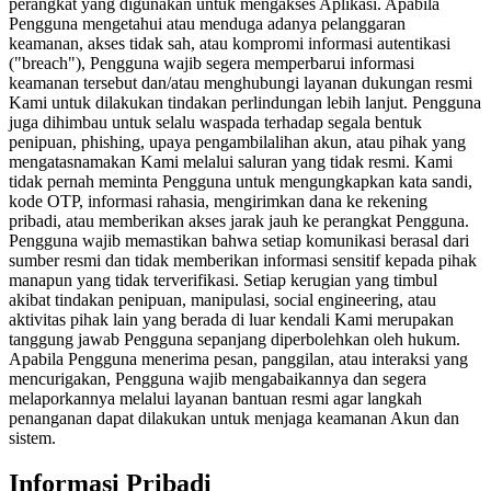
perangkat yang digunakan untuk mengakses Aplikasi. Apabila
Pengguna mengetahui atau menduga adanya pelanggaran
keamanan, akses tidak sah, atau kompromi informasi autentikasi
("breach"), Pengguna wajib segera memperbarui informasi
keamanan tersebut dan/atau menghubungi layanan dukungan resmi
Kami untuk dilakukan tindakan perlindungan lebih lanjut. Pengguna
juga dihimbau untuk selalu waspada terhadap segala bentuk
penipuan, phishing, upaya pengambilalihan akun, atau pihak yang
mengatasnamakan Kami melalui saluran yang tidak resmi. Kami
tidak pernah meminta Pengguna untuk mengungkapkan kata sandi,
kode OTP, informasi rahasia, mengirimkan dana ke rekening
pribadi, atau memberikan akses jarak jauh ke perangkat Pengguna.
Pengguna wajib memastikan bahwa setiap komunikasi berasal dari
sumber resmi dan tidak memberikan informasi sensitif kepada pihak
manapun yang tidak terverifikasi. Setiap kerugian yang timbul
akibat tindakan penipuan, manipulasi, social engineering, atau
aktivitas pihak lain yang berada di luar kendali Kami merupakan
tanggung jawab Pengguna sepanjang diperbolehkan oleh hukum.
Apabila Pengguna menerima pesan, panggilan, atau interaksi yang
mencurigakan, Pengguna wajib mengabaikannya dan segera
melaporkannya melalui layanan bantuan resmi agar langkah
penanganan dapat dilakukan untuk menjaga keamanan Akun dan
sistem.
Informasi Pribadi