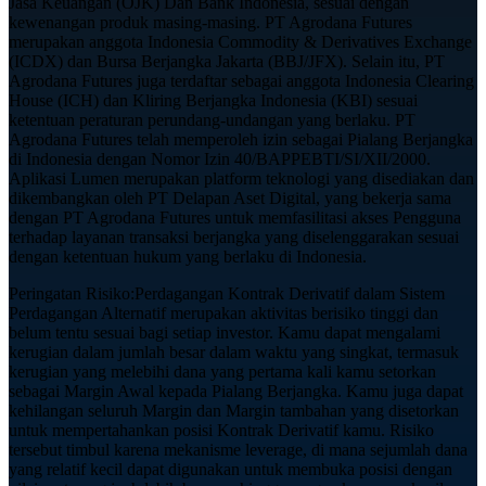
Jasa Keuangan (OJK) Dan Bank Indonesia, sesuai dengan
kewenangan produk masing-masing. PT Agrodana Futures
merupakan anggota Indonesia Commodity & Derivatives Exchange
(ICDX) dan Bursa Berjangka Jakarta (BBJ/JFX). Selain itu, PT
Agrodana Futures juga terdaftar sebagai anggota Indonesia Clearing
House (ICH) dan Kliring Berjangka Indonesia (KBI) sesuai
ketentuan peraturan perundang-undangan yang berlaku. PT
Agrodana Futures telah memperoleh izin sebagai Pialang Berjangka
di Indonesia dengan Nomor Izin 40/BAPPEBTI/SI/XII/2000.
Aplikasi Lumen merupakan platform teknologi yang disediakan dan
dikembangkan oleh PT Delapan Aset Digital, yang bekerja sama
dengan PT Agrodana Futures untuk memfasilitasi akses Pengguna
terhadap layanan transaksi berjangka yang diselenggarakan sesuai
dengan ketentuan hukum yang berlaku di Indonesia.
Peringatan Risiko
:
Perdagangan Kontrak Derivatif dalam Sistem
Perdagangan Alternatif merupakan aktivitas berisiko tinggi dan
belum tentu sesuai bagi setiap investor. Kamu dapat mengalami
kerugian dalam jumlah besar dalam waktu yang singkat, termasuk
kerugian yang melebihi dana yang pertama kali kamu setorkan
sebagai Margin Awal kepada Pialang Berjangka. Kamu juga dapat
kehilangan seluruh Margin dan Margin tambahan yang disetorkan
untuk mempertahankan posisi Kontrak Derivatif kamu. Risiko
tersebut timbul karena mekanisme leverage, di mana sejumlah dana
yang relatif kecil dapat digunakan untuk membuka posisi dengan