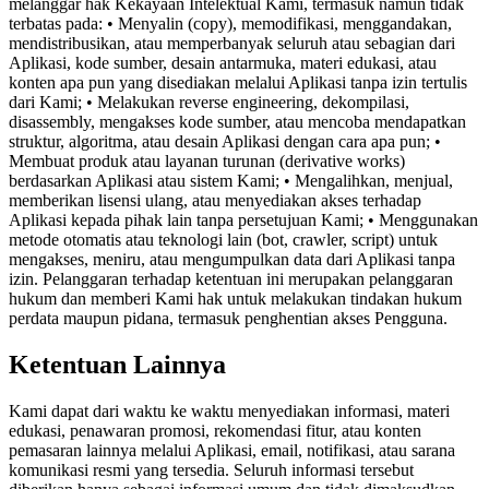
melanggar hak Kekayaan Intelektual Kami, termasuk namun tidak
terbatas pada: • Menyalin (copy), memodifikasi, menggandakan,
mendistribusikan, atau memperbanyak seluruh atau sebagian dari
Aplikasi, kode sumber, desain antarmuka, materi edukasi, atau
konten apa pun yang disediakan melalui Aplikasi tanpa izin tertulis
dari Kami; • Melakukan reverse engineering, dekompilasi,
disassembly, mengakses kode sumber, atau mencoba mendapatkan
struktur, algoritma, atau desain Aplikasi dengan cara apa pun; •
Membuat produk atau layanan turunan (derivative works)
berdasarkan Aplikasi atau sistem Kami; • Mengalihkan, menjual,
memberikan lisensi ulang, atau menyediakan akses terhadap
Aplikasi kepada pihak lain tanpa persetujuan Kami; • Menggunakan
metode otomatis atau teknologi lain (bot, crawler, script) untuk
mengakses, meniru, atau mengumpulkan data dari Aplikasi tanpa
izin. Pelanggaran terhadap ketentuan ini merupakan pelanggaran
hukum dan memberi Kami hak untuk melakukan tindakan hukum
perdata maupun pidana, termasuk penghentian akses Pengguna.
Ketentuan Lainnya
Kami dapat dari waktu ke waktu menyediakan informasi, materi
edukasi, penawaran promosi, rekomendasi fitur, atau konten
pemasaran lainnya melalui Aplikasi, email, notifikasi, atau sarana
komunikasi resmi yang tersedia. Seluruh informasi tersebut