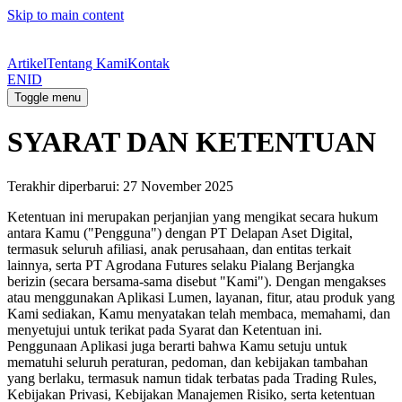
Skip to main content
Artikel
Tentang Kami
Kontak
EN
ID
Toggle menu
SYARAT DAN KETENTUAN
Terakhir diperbarui: 27 November 2025
Ketentuan ini merupakan perjanjian yang mengikat secara hukum
antara Kamu ("Pengguna") dengan PT Delapan Aset Digital,
termasuk seluruh afiliasi, anak perusahaan, dan entitas terkait
lainnya, serta PT Agrodana Futures selaku Pialang Berjangka
berizin (secara bersama-sama disebut "Kami"). Dengan mengakses
atau menggunakan Aplikasi Lumen, layanan, fitur, atau produk yang
Kami sediakan, Kamu menyatakan telah membaca, memahami, dan
menyetujui untuk terikat pada Syarat dan Ketentuan ini.
Penggunaan Aplikasi juga berarti bahwa Kamu setuju untuk
mematuhi seluruh peraturan, pedoman, dan kebijakan tambahan
yang berlaku, termasuk namun tidak terbatas pada Trading Rules,
Kebijakan Privasi, Kebijakan Manajemen Risiko, serta ketentuan