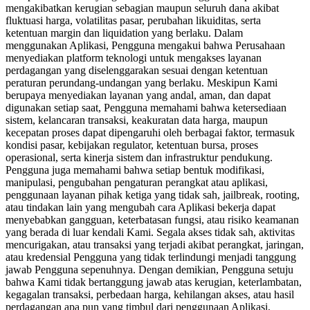
mengakibatkan kerugian sebagian maupun seluruh dana akibat
fluktuasi harga, volatilitas pasar, perubahan likuiditas, serta
ketentuan margin dan liquidation yang berlaku. Dalam
menggunakan Aplikasi, Pengguna mengakui bahwa Perusahaan
menyediakan platform teknologi untuk mengakses layanan
perdagangan yang diselenggarakan sesuai dengan ketentuan
peraturan perundang-undangan yang berlaku. Meskipun Kami
berupaya menyediakan layanan yang andal, aman, dan dapat
digunakan setiap saat, Pengguna memahami bahwa ketersediaan
sistem, kelancaran transaksi, keakuratan data harga, maupun
kecepatan proses dapat dipengaruhi oleh berbagai faktor, termasuk
kondisi pasar, kebijakan regulator, ketentuan bursa, proses
operasional, serta kinerja sistem dan infrastruktur pendukung.
Pengguna juga memahami bahwa setiap bentuk modifikasi,
manipulasi, pengubahan pengaturan perangkat atau aplikasi,
penggunaan layanan pihak ketiga yang tidak sah, jailbreak, rooting,
atau tindakan lain yang mengubah cara Aplikasi bekerja dapat
menyebabkan gangguan, keterbatasan fungsi, atau risiko keamanan
yang berada di luar kendali Kami. Segala akses tidak sah, aktivitas
mencurigakan, atau transaksi yang terjadi akibat perangkat, jaringan,
atau kredensial Pengguna yang tidak terlindungi menjadi tanggung
jawab Pengguna sepenuhnya. Dengan demikian, Pengguna setuju
bahwa Kami tidak bertanggung jawab atas kerugian, keterlambatan,
kegagalan transaksi, perbedaan harga, kehilangan akses, atau hasil
perdagangan apa pun yang timbul dari penggunaan Aplikasi,