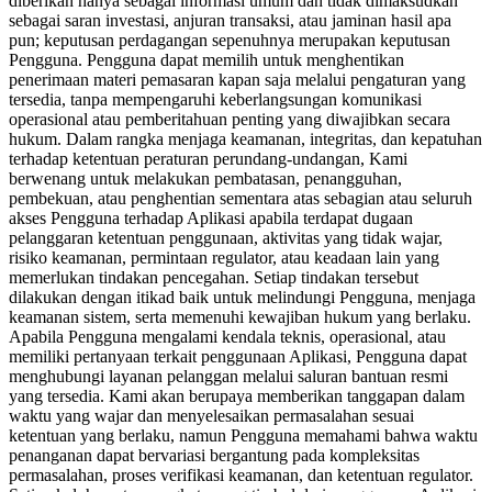
diberikan hanya sebagai informasi umum dan tidak dimaksudkan
sebagai saran investasi, anjuran transaksi, atau jaminan hasil apa
pun; keputusan perdagangan sepenuhnya merupakan keputusan
Pengguna. Pengguna dapat memilih untuk menghentikan
penerimaan materi pemasaran kapan saja melalui pengaturan yang
tersedia, tanpa mempengaruhi keberlangsungan komunikasi
operasional atau pemberitahuan penting yang diwajibkan secara
hukum. Dalam rangka menjaga keamanan, integritas, dan kepatuhan
terhadap ketentuan peraturan perundang-undangan, Kami
berwenang untuk melakukan pembatasan, penangguhan,
pembekuan, atau penghentian sementara atas sebagian atau seluruh
akses Pengguna terhadap Aplikasi apabila terdapat dugaan
pelanggaran ketentuan penggunaan, aktivitas yang tidak wajar,
risiko keamanan, permintaan regulator, atau keadaan lain yang
memerlukan tindakan pencegahan. Setiap tindakan tersebut
dilakukan dengan itikad baik untuk melindungi Pengguna, menjaga
keamanan sistem, serta memenuhi kewajiban hukum yang berlaku.
Apabila Pengguna mengalami kendala teknis, operasional, atau
memiliki pertanyaan terkait penggunaan Aplikasi, Pengguna dapat
menghubungi layanan pelanggan melalui saluran bantuan resmi
yang tersedia. Kami akan berupaya memberikan tanggapan dalam
waktu yang wajar dan menyelesaikan permasalahan sesuai
ketentuan yang berlaku, namun Pengguna memahami bahwa waktu
penanganan dapat bervariasi bergantung pada kompleksitas
permasalahan, proses verifikasi keamanan, dan ketentuan regulator.