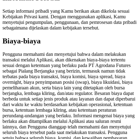
Setiap informasi pribadi yang Kamu berikan akan dikelola sesuai
Kebijakan Privasi kami. Dengan menggunakan aplikasi, Kamu
menyetujui pengumpulan, penggunaan, dan pemrosesan data pribadi
sebagaimana dijelaskan dalam kebijakan tersebut.
Biaya-biaya
Pengguna memahami dan menyetujui bahwa dalam melakukan
transaksi melalui Aplikasi, akan dikenakan biaya-biaya tertentu
sesuai dengan ketentuan yang berlaku pada PT Agrodana Futures
sebagai Pialang Berjangka yang berizin, termasuk namun tidak
terbatas pada biaya transaksi, biaya komisi, biaya spread, biaya
overnight, biaya penyimpanan posisi (swap), biaya likuidasi, biaya
pemeliharaan akun, serta biaya lain yang ditetapkan oleh bursa
berjangka, lembaga kliring, dan/atau regulator. Besaran biaya dapat
berbeda untuk setiap jenis produk atau layanan dan dapat diperbarui
dari waktu ke waktu berdasarkan kebijakan operasional, ketentuan
bursa, ketentuan lembaga kliring, atau ketentuan peraturan
perundang-undangan yang berlaku. Informasi mengenai biaya yang
berlaku akan ditampilkan melalui Aplikasi atau saluran resmi
lainnya, dan Pengguna dianggap telah memahami dan menyetujui
seluruh biaya tersebut pada saat melakukan transaksi. Pengguna
setuju bahwa seluruh biaya, komisi, dan kewajiban pembayaran