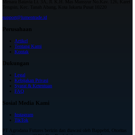
Menara Batavia Lt. 3A, Jl. K.H. Mas Mansyur No.Kav. 126, Karet
Tengsin, Kec. Tanah Abang, Kota Jakarta Pusat 10220
support@lumentrade.id
Perusahaan
Artikel
Tentang Kami
Kontak
Dukungan
Legal
Kebijakan Privasi
Syarat & Ketentuan
FAQ
Sosial Media Kami
Instagram
TikTok
PT Agrodana Futures berizin dan diawasi oleh Bappebti, Otoritas