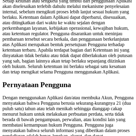
Setiap keluhan atau sengketa yang timbul dari penggunaan Aplikasi
akan diselesaikan terlebih dahulu melalui mekanisme penyelesaian
internal, sebelum mengikuti proses lebih lanjut sesuai hukum yang
berlaku. Ketentuan dalam Aplikasi dapat diperbarui, disesuaikan,
atau ditingkatkan dari waktu ke waktu sejalan dengan
perkembangan layanan, kebijakan operasional, kewajiban hukum,
atau ketentuan regulator. Pengguna disarankan untuk meninjau
pembaruan tersebut secara berkala, dan penggunaan berkelanjutan
atas Aplikasi merupakan bentuk persetujuan Pengguna terhadap
ketentuan terbaru. Apabila terdapat bagian dari Ketentuan ini yang
dinyatakan tidak berlaku atau tidak dapat diberlakukan oleh putusan
yang sah, bagian lainnya akan tetap berlaku sepanjang diizinkan
oleh hukum. Seluruh ketentuan ini berlaku sebagai satu kesatuan
dan tetap mengikat selama Pengguna menggunakan Aplikasi.
Pernyataan Pengguna
Dengan menggunakan Aplikasi dan/atau membuka Akun, Pengguna
menyatakan bahwa Pengguna berusia sekurang-kurangnya 21 (dua
puluh satu) tahun atau telah menikah sehingga dianggap cakap
menurut hukum untuk melakukan perbuatan perdata, serta tidak
berada di bawah pengampuan, perwalian, atau kondisi lain yang
membatasi kemampuan hukum Pengguna. Pengguna juga
menyatakan bahwa seluruh informasi yang diberikan dalam proses
pendaftaran adalah benar, lengkap, akurat, dan dapat