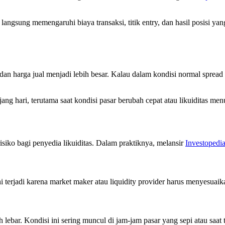
langsung memengaruhi biaya transaksi, titik entry, dan hasil posisi yan
i dan harga jual menjadi lebih besar. Kalau dalam kondisi normal spread
ng hari, terutama saat kondisi pasar berubah cepat atau likuiditas men
isiko bagi penyedia likuiditas. Dalam praktiknya, melansir
Investopedi
ni terjadi karena market maker atau liquidity provider harus menyesuai
 lebar. Kondisi ini sering muncul di jam-jam pasar yang sepi atau saat tr