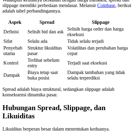
slippage memiliki perbedaan mendasar. Melansir
Coinbase
, berikut
adalah tabel perbandingannya.
Aspek
Spread
Slippage
Selisih harga order dan harga
Definisi
Selisih bid dan ask
eksekusi
Sifat
Selalu ada
Tidak selalu terjadi
Penyebab
Struktur likuiditas
Volatilitas dan perubahan harga
utama
pasar
cepat
Terlihat sebelum
Kontrol
Terjadi saat eksekusi
entry
Biaya tetap saat
Dampak tambahan yang tidak
Dampak
buka posisi
selalu terprediksi
Spread adalah biaya struktural, sedangkan slippage adalah
konsekuensi dinamika pasar.
Hubungan Spread, Slippage, dan
Likuiditas
Likuiditas berperan besar dalam menentukan keduanya.