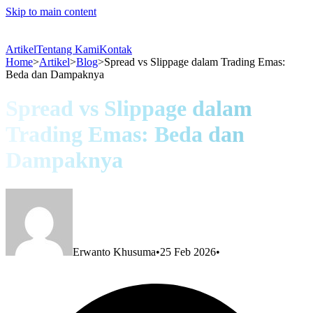
Skip to main content
Artikel
Tentang Kami
Kontak
Home
>
Artikel
>
Blog
>
Spread vs Slippage dalam Trading Emas:
Beda dan Dampaknya
Spread vs Slippage dalam
Trading Emas: Beda dan
Dampaknya
Erwanto Khusuma
•
25 Feb 2026
•