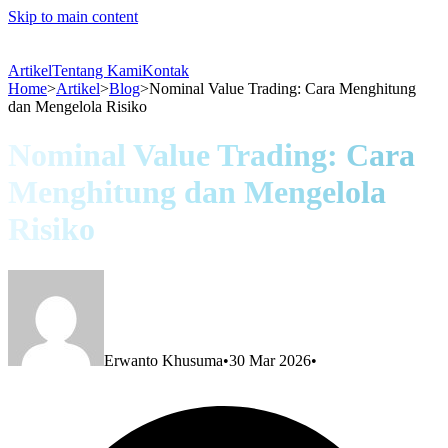
Skip to main content
Artikel
Tentang Kami
Kontak
Home
>
Artikel
>
Blog
>
Nominal Value Trading: Cara Menghitung
dan Mengelola Risiko
Nominal Value Trading: Cara
Menghitung dan Mengelola
Risiko
Erwanto Khusuma
•
30 Mar 2026
•