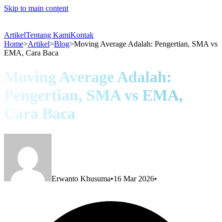
Skip to main content
Artikel
Tentang Kami
Kontak
Home
>
Artikel
>
Blog
>
Moving Average Adalah: Pengertian, SMA vs
EMA, Cara Baca
Moving Average Adalah:
Pengertian, SMA vs EMA,
Cara Baca
Erwanto Khusuma
•
16 Mar 2026
•