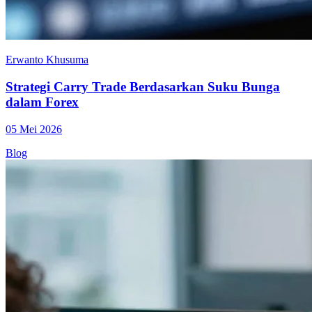
Erwanto Khusuma
Strategi Carry Trade Berdasarkan Suku Bunga
dalam Forex
05 Mei 2026
Blog