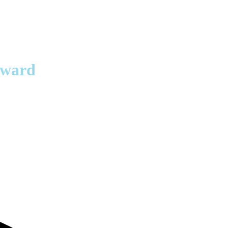
eward