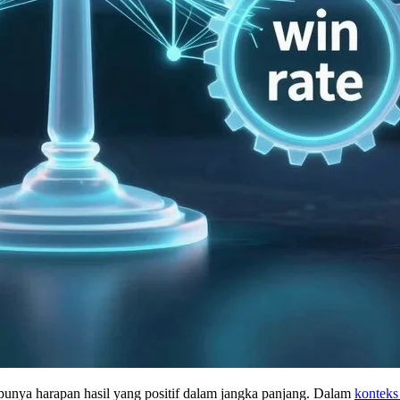
 punya harapan hasil yang positif dalam jangka panjang. Dalam
konteks