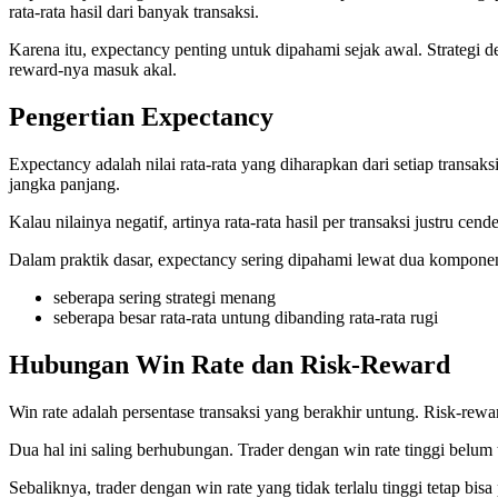
rata-rata hasil dari banyak transaksi.
Karena itu, expectancy penting untuk dipahami sejak awal. Strategi den
reward-nya masuk akal.
Pengertian Expectancy
Expectancy adalah nilai rata-rata yang diharapkan dari setiap transaks
jangka panjang.
Kalau nilainya negatif, artinya rata-rata hasil per transaksi justru ce
Dalam praktik dasar, expectancy sering dipahami lewat dua kompone
seberapa sering strategi menang
seberapa besar rata-rata untung dibanding rata-rata rugi
Hubungan Win Rate dan Risk-Reward
Win rate adalah persentase transaksi yang berakhir untung. Risk-rewar
Dua hal ini saling berhubungan. Trader dengan win rate tinggi belum te
Sebaliknya, trader dengan win rate yang tidak terlalu tinggi tetap bisa