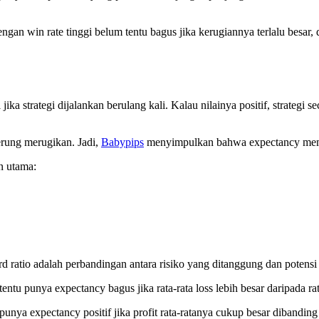
gan win rate tinggi belum tentu bagus jika kerugiannya terlalu besar, da
i jika strategi dijalankan berulang kali. Kalau nilainya positif, strate
nderung merugikan. Jadi,
Babypips
menyimpulkan bahwa expectancy membant
n utama:
d ratio adalah perbandingan antara risiko yang ditanggung dan potensi 
ntu punya expectancy bagus jika rata-rata loss lebih besar daripada rata
 punya expectancy positif jika profit rata-ratanya cukup besar dibanding 