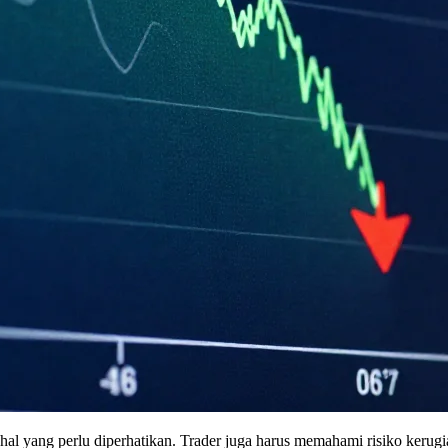
hal yang perlu diperhatikan. Trader juga harus memahami risiko kerugia