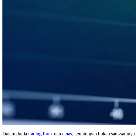
Dalam dunia
trading forex
dan
emas
, keuntungan bukan satu-satunya 