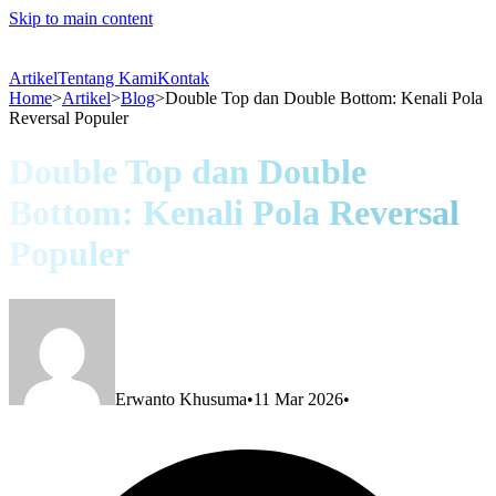
Skip to main content
Artikel
Tentang Kami
Kontak
Home
>
Artikel
>
Blog
>
Double Top dan Double Bottom: Kenali Pola
Reversal Populer
Double Top dan Double
Bottom: Kenali Pola Reversal
Populer
Erwanto Khusuma
•
11 Mar 2026
•