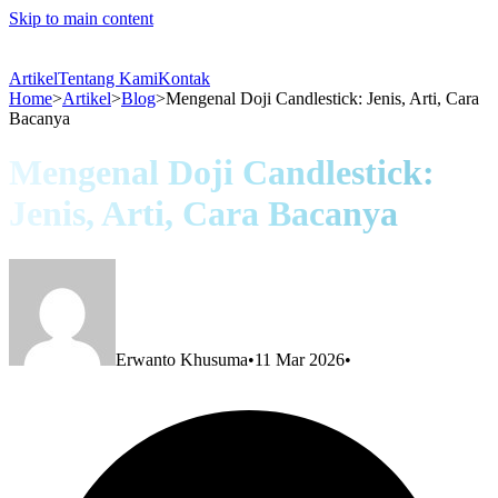
Skip to main content
Artikel
Tentang Kami
Kontak
Home
>
Artikel
>
Blog
>
Mengenal Doji Candlestick: Jenis, Arti, Cara
Bacanya
Mengenal Doji Candlestick:
Jenis, Arti, Cara Bacanya
Erwanto Khusuma
•
11 Mar 2026
•