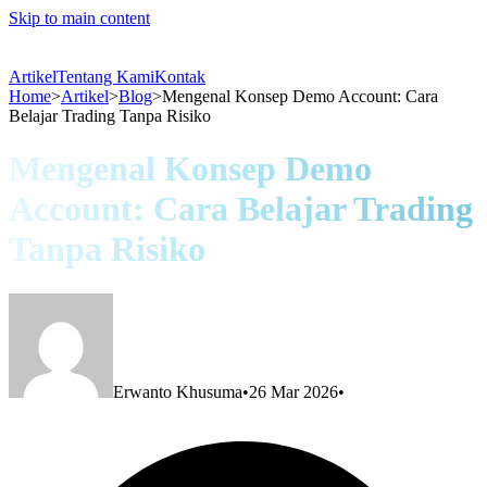
Skip to main content
Artikel
Tentang Kami
Kontak
Home
>
Artikel
>
Blog
>
Mengenal Konsep Demo Account: Cara
Belajar Trading Tanpa Risiko
Mengenal Konsep Demo
Account: Cara Belajar Trading
Tanpa Risiko
Erwanto Khusuma
•
26 Mar 2026
•