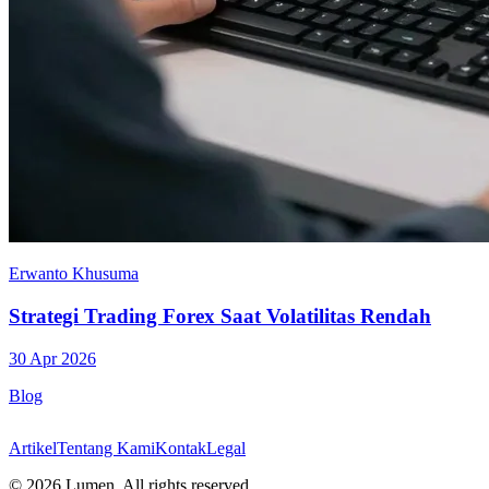
Erwanto Khusuma
Strategi Trading Forex Saat Volatilitas Rendah
30 Apr 2026
Blog
Artikel
Tentang Kami
Kontak
Legal
©
2026
Lumen. All rights reserved.